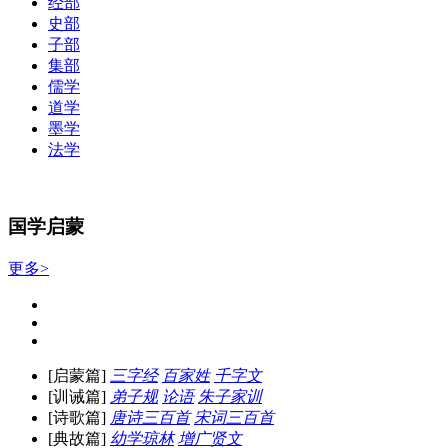
经部
史部
子部
集部
儒学
道学
墨学
法学
国学启蒙
更多>
[启蒙篇]
三字经
百家姓
千字文
[训诫篇]
弟子规
论语
朱子家训
[诗歌篇]
唐诗三百首
宋词三百首
[典故篇]
幼学琼林
增广贤文