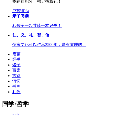
签到送积分，积分换豪礼！
立即签到
亲子阅读
和孩子一起共读一本好书！
仁、义、礼、智、信
儒家文化可以传承2500年，是有道理的。
启蒙
经书
诸子
百家
古籍
诗词
书画
礼仪
国学·哲学