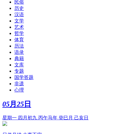
民俗
历史
汉语
文学
艺术
哲学
体育
历法
语录
典籍
文库
专题
国学答题
非遗
心理
05
月
25
日
星期一 四月初九 丙午马年 癸巳月 己亥日