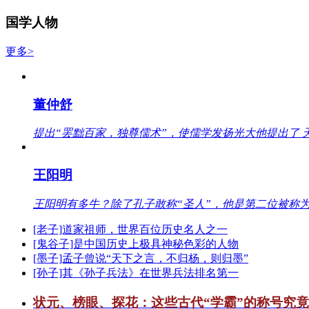
国学人物
更多>
董仲舒
提出“罢黜百家，独尊儒术”，使儒学发扬光大他提出了 
王阳明
王阳明有多牛？除了孔子敢称“圣人”，他是第二位被称为
[老子]道家祖师，世界百位历史名人之一
[鬼谷子]是中国历史上极具神秘色彩的人物
[墨子]孟子曾说“天下之言，不归杨，则归墨”
[孙子]其《孙子兵法》在世界兵法排名第一
状元、榜眼、探花：这些古代“学霸”的称号究