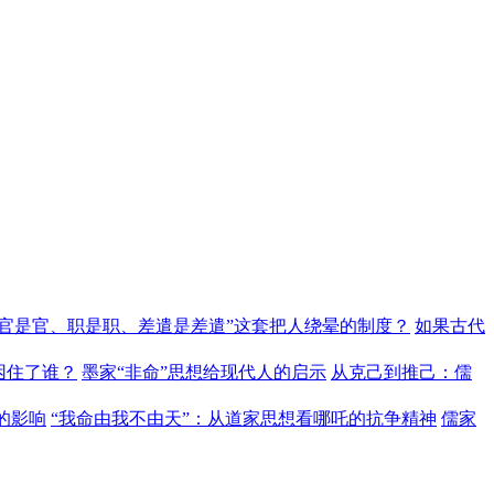
“官是官、职是职、差遣是差遣”这套把人绕晕的制度？
如果古代
困住了谁？
墨家“非命”思想给现代人的启示
从克己到推己：儒
的影响
“我命由我不由天”：从道家思想看哪吒的抗争精神
儒家