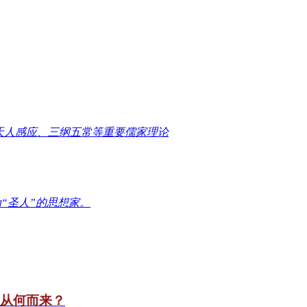
天人感应、三纲五常等重要儒家理论
“圣人”的思想家。
竟从何而来？