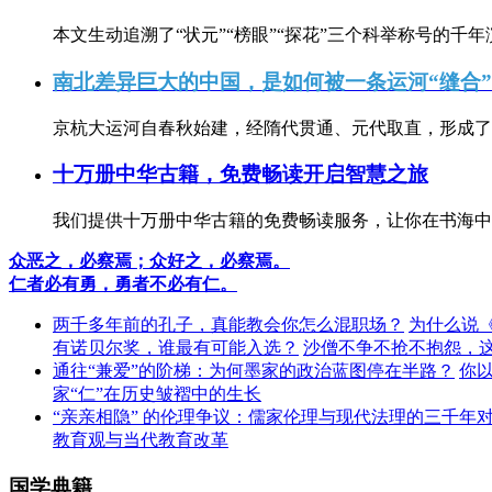
本文生动追溯了“状元”“榜眼”“探花”三个科举称号的千年
南北差异巨大的中国，是如何被一条运河“缝合
京杭大运河自春秋始建，经隋代贯通、元代取直，形成了连
十万册中华古籍，免费畅读开启智慧之旅
我们提供十万册中华古籍的免费畅读服务，让你在书海中
众恶之，必察焉；众好之，必察焉。
仁者必有勇，勇者不必有仁。
两千多年前的孔子，真能教会你怎么混职场？
为什么说
有诺贝尔奖，谁最有可能入选？
沙僧不争不抢不抱怨，
通往“兼爱”的阶梯：为何墨家的政治蓝图停在半路？
你
家“仁”在历史皱褶中的生长
“亲亲相隐” 的伦理争议：儒家伦理与现代法理的三千年
教育观与当代教育改革
国学典籍