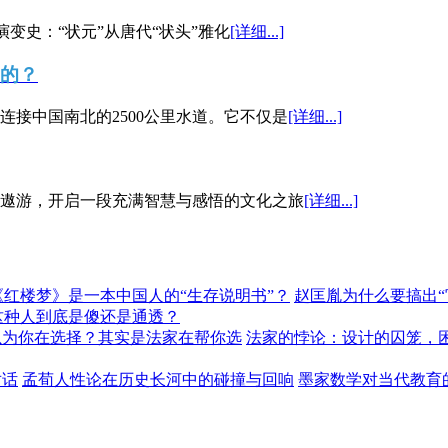
演变史：“状元”从唐代“状头”雅化
[详细...]
”的？
接中国南北的2500公里水道。它不仅是
[详细...]
遨游，开启一段充满智慧与感悟的文化之旅
[详细...]
《红楼梦》是一本中国人的“生存说明书”？
赵匡胤为什么要搞出
这种人到底是傻还是通透？
以为你在选择？其实是法家在帮你选
法家的悖论：设计的囚笼，
对话
孟荀人性论在历史长河中的碰撞与回响
墨家数学对当代教育